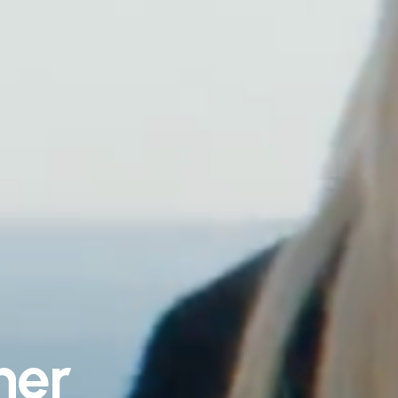
h
e
r