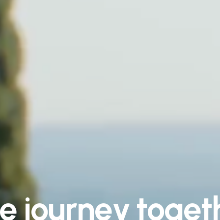
e
j
o
u
r
n
e
y
t
o
g
e
t